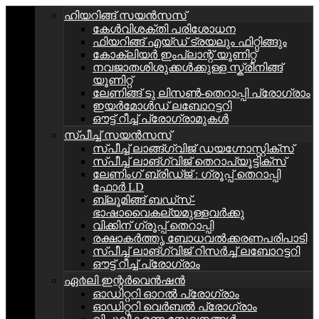
ഹിയറിങ്ങ് സയൻസസ്
കേള്‍വിശക്തി പരിശോധന
ഫിയറിങ്ങ് എയ്ഡ് ട്രയലും ഫിറ്റിങ്ങും
കോക്ലിയർ ഇംപ്ലാന്റ് യൂണിറ്റ്
നവജാതശിശുക്കൾക്കുള്ള സ്ക്രീനിങ്ങ്
യൂണിറ്റ്
ലേണിങ്ങ് ടു ലിസൺ-തെറാപ്പി പ്രോഗ്രാം
ഇയർമോൾഡ് ലബോറട്ടറി
ഔട്ട് റീച്ച് പ്രോഗ്രാമുകൾ
സ്പീച്ച് സയൻസസ്
സ്പീച്ച് ലാങ്ങ്ഗ്വിജ് ഡയഗ്നോസ്റ്റിക്സ്
സ്പീച്ച് ലാങ്ഗ്വിജ് തെറാപ്യൂട്ടിക്സ്
ലേണിംഗ് ബ്രിഡ്ജ് : ഗ്രൂപ്പ്‌ തെറാപ്പി
ഫോർ LD
ബ്ലൂമിങ്ങ് ബഡ്സ്-
ഭാഷാവൈകല്യമുള്ളവർക്കു
വിക്കിന് ഗ്രൂപ്പ് തെറാപ്പി
രക്ഷാകർത്തൃ ബോധവൽക്കരണപരിപാടി
സ്പീച്ച് ലാങ്ഗ്വിജ് റിസർച്ച് ലബോറട്ടറി
ഔട്ട് റീച്ച് പ്രോഗ്രാം
ഏ൪ലി ഇന്റർവെൻഷൻ
ഓഡിറ്ററി ഓറൽ പ്രോഗ്രാം
ഓഡിറ്ററി വെർബൽ പ്രോഗ്രാം