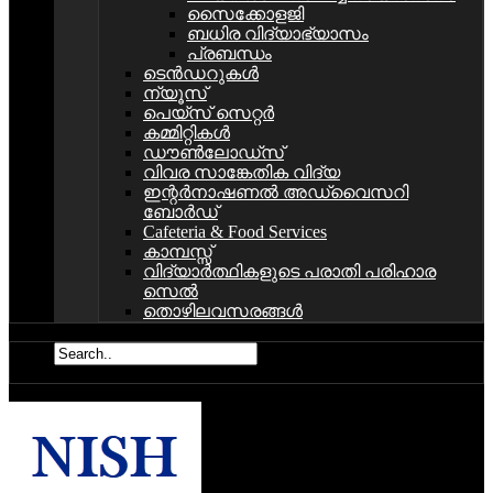
സൈക്കോളജി
ബധിര വിദ്യാഭ്യാസം
പ്രബന്ധം
ടെൻഡറുകൾ
ന്യൂസ്
പെയ്സ് സെറ്റര്‍
കമ്മിറ്റികള്‍
ഡൗണ്‍ലോഡ്സ്
വിവര സാങ്കേതിക വിദ്യ
ഇന്റര്‍നാഷണല്‍ അഡ്വൈസറി
ബോര്‍ഡ്‌
Cafeteria & Food Services
കാമ്പസ്സ്
വിദ്യാര്‍ത്ഥികളുടെ പരാതി പരിഹാര
സെല്‍
തൊഴിലവസരങ്ങള്‍