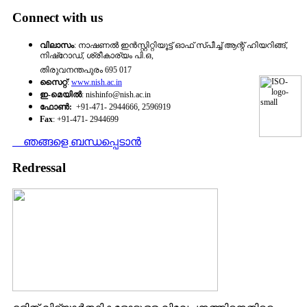
Connect with us
വിലാസം
: നാഷണല്‍ ഇന്‍സ്റ്റിറ്റിയൂട്ട്‌ ഓഫ് സ്‌പീച്ച്‌ ആന്റ് ഹിയറിങ്ങ്‌,
നിഷ്‌റോഡ്‌, ശ്രീകാര്യം പി.ഒ,
തിരുവനന്തപുരം 695 017
സൈറ്റ്‌
:
www.nish.ac.in
ഇ-മെയില്‍
: nishinfo@nish.ac.in
ഫോണ്‍:
+91-471- 2944666, 2596919
Fax
: +91-471- 2944699
ഞങ്ങളെ ബന്ധപ്പെടാന്‍
Redressal