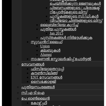
ചെയ്തിരിക്കുന്ന ജേണലുകൾ
പ്രബന്ധങ്ങളുടെ / പ്രോജക്ട്
റിപ്പോര്‍ട്ട്കളുടെ ലിസ്റ്റ്
പുസ്തകങ്ങളുടെ സി.ഡി.കള്‍
വീഡിയോ ചിത്രങ്ങളുടെ ലിസ്റ്റ്
ലൈബ്രറിയെ കുറിച്ച്
പുതിയ പുസ്തകങ്ങള്‍
Jan 2015
പുസ്‌തകങ്ങൾ നിർദ്ദേശിക്കുക
സ്ടുഡന്‍റ്‌ ലൈഫ്
Union
ക്ലബുകള്‍
Alumni
നാഷണൽ സ്കോലർഷിപ്പ് പോർട്ടൽ
സേവനങ്ങൾ
ഫിസിയോതെറാപ്പി
കൗൺസിലിങ്ങ്
ENT സേവനങ്ങൾ
സൈക്കോളജി
പുതിയസംരഭങ്ങൾ
സി എ ടി ഐ
പേ ഓൺലൈൻ
കോഴ്സ് ഫീ