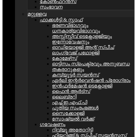
കോൺഫറൻസ്
സംഭാവന
മറ്റുള്ളവ
ഫാക്കൾട്ടി & സ്റ്റാഫ്
ഭരണവിഭാഗവും
ധനകാര്യവിഭാഗവും
അസ്സിസ്റ്റീവ് ടെക്നോളജിയും
ഇന്നോവേഷനും
ഓഡിയോളജി ആന്റ് സ്പീച്
ലാംഗ്വേജ് പഥോളജി
കോമേഴ്‌സ്
ഓട്ടിസം സ്പെക്ട്രവും അനുബന്ധ
തകരാറുകളും
കമ്പ്യൂട്ടര്‍ സയന്‍സ്
ഏർലി ഇന്റർവെൻഷൻ പ്രോഗ്രാം
ഇൻഫർമേഷൻ ടെക്നോളജി
ഫൈൻ ആർട്സ്
ലൈബ്രറി
എച്ച്.ഇ.എഫ്.പി
പുതിയ സംരംഭങ്ങൾ
സൈക്കോളജി
സോഷ്യല്‍ വര്‍ക്ക്
ഗവേഷണം
റിവ്യൂ അതോറിട്ടി
ഹിയറിങ്ങ് & സ്പീച്ച് സയൻസസ്