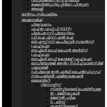
വിപുലീകരണ സേവനങ്ങള്‍
രക്ഷാർത്തൃഗ്രൂപ്പിന്‍റെ പിന്തുണ
ആലമ്നി
ഓട്ടിസം സ്‌പെക്‌ട്രം
അക്കാദമിക്
പ്രവേശനം
എച്ച്.ഇ.എഫ്.പി (HEFP)
പ്രെപറേറ്ററി പ്രോഗ്രാം
ഡി ഐ എസ് എൽ ഐ
ബി.എസ്സ്.സി (കംപ്യൂട്ടർ സയൻസ്)
(എച്ച്.ഐ)
ബാച്ച്ലർ ഓഫ് ഫൈൻ ആർട്സ്
(എച്ച്.ഐ)
ബാച്ച്ലർ ഓഫ് കോമേഴ്സ് (എച്ച്.ഐ)
ഓഡിയോളജി ആന്‍റ സ്പീച്ച് ലാങ്ഗ്വിജ്
പഥോളജി
ഡിപ്ലോമ ഇൻ ഏര്‍ലി ചൈൽഡ്ഹുഡ്
സ്പെഷ്യൽ ഏജ്യുക്കേഷൻ
ലൈബ്രറി
റിസോഴ്സ്സ്
സബ്സ്ക്രൈബ് ചെയ്തിട്ടുള്ള
ഇ - ജേണലുകള്‍
ജേണൽ പട്ടിക
N - ലിസ്റ്റ്
സബ്സ്ക്രൈബ്