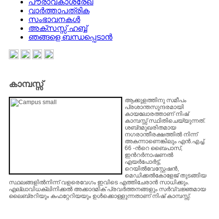
പൗരാവകാശരേഖ
വാർത്താപത്രിക
സംഭാവനകൾ
അക്സസ്സ് ഹബ്ബ്
ഞങ്ങളെ ബന്ധപ്പെടാൻ
കാമ്പസ്സ്
ആക്കുളത്തിനു സമീപം
പ്രശാന്തസുന്ദരമായി
കായലോരത്താണ്‌ നിഷ്‌
കാമ്പസ്സ്‌ സ്ഥിതിചെയ്യുന്നത്‌.
ശബ്‌ദമുഖരിതമായ
നഗരാന്തീരക്ഷത്തില്‍ നിന്ന്‌
അകന്നാണെങ്കിലും എന്‍.എച്ച്‌.
66 -ന്‍റെ ബൈപാസ്‌,
ഇന്‍റര്‍നാഷണല്‍
എയര്‍പോര്‍ട്ട്‌,
റെയില്‍വേസ്റ്റേഷന്‍,
മെഡിക്കല്‍കോളേജ്‌ തുടങ്ങിയ
സ്ഥലങ്ങളില്‍നിന്ന്‌ വളരെവേഗം ഇവിടെ എത്തിചേരാന്‍ സാധിക്കും.
എല്ലാവിധക്ലിനിക്കല്‍ അക്കാദമിക്‌ പ്രവര്‍ത്തനങ്ങളും സര്‍വ്വജ്ഞമായ
ലൈബ്രറിയും കഫറ്റേറിയയും ഉള്‍ക്കൊള്ളുന്നതാണ്‌ നിഷ്‌ കാമ്പസ്സ്‌.