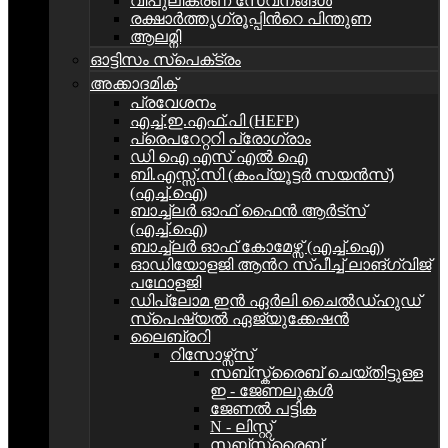
വിപുലീകരണ സേവനങ്ങള്‍
രക്ഷാർത്തൃഗ്രൂപ്പിന്‍റെ പിന്തുണ
ആലമ്നി
ഓട്ടിസം സ്‌പെക്‌ട്രം
അക്കാദമിക്
പ്രവേശനം
എച്ച്.ഇ.എഫ്.പി (HEFP)
പ്രെപറേറ്ററി പ്രോഗ്രാം
ഡി ഐ എസ് എൽ ഐ
ബി.എസ്സ്.സി (കംപ്യൂട്ടർ സയൻസ്)
(എച്ച്.ഐ)
ബാച്ച്ലർ ഓഫ് ഫൈൻ ആർട്സ്
(എച്ച്.ഐ)
ബാച്ച്ലർ ഓഫ് കോമേഴ്സ് (എച്ച്.ഐ)
ഓഡിയോളജി ആന്‍റ സ്പീച്ച് ലാങ്ഗ്വിജ്
പഥോളജി
ഡിപ്ലോമ ഇൻ ഏര്‍ലി ചൈൽഡ്ഹുഡ്
സ്പെഷ്യൽ ഏജ്യുക്കേഷൻ
ലൈബ്രറി
റിസോഴ്സ്സ്
സബ്സ്ക്രൈബ് ചെയ്തിട്ടുള്ള
ഇ - ജേണലുകള്‍
ജേണൽ പട്ടിക
N - ലിസ്റ്റ്
സബ്സ്ക്രൈബ്