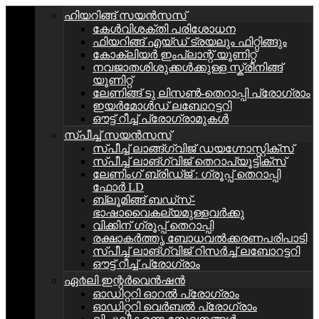
ഹിയറിങ്ങ് സയൻസസ്
കേള്‍വിശക്തി പരിശോധന
ഫിയറിങ്ങ് എയ്ഡ് ട്രയലും ഫിറ്റിങ്ങും
കോക്ലിയർ ഇംപ്ലാന്റ് യൂണിറ്റ്
നവജാതശിശുക്കൾക്കുള്ള സ്ക്രീനിങ്ങ്
യൂണിറ്റ്
ലേണിങ്ങ് ടു ലിസൺ-തെറാപ്പി പ്രോഗ്രാം
ഇയർമോൾഡ് ലബോറട്ടറി
ഔട്ട് റീച്ച് പ്രോഗ്രാമുകൾ
സ്പീച്ച് സയൻസസ്
സ്പീച്ച് ലാങ്ങ്ഗ്വിജ് ഡയഗ്നോസ്റ്റിക്സ്
സ്പീച്ച് ലാങ്ഗ്വിജ് തെറാപ്യൂട്ടിക്സ്
ലേണിംഗ് ബ്രിഡ്ജ് : ഗ്രൂപ്പ്‌ തെറാപ്പി
ഫോർ LD
ബ്ലൂമിങ്ങ് ബഡ്സ്-
ഭാഷാവൈകല്യമുള്ളവർക്കു
വിക്കിന് ഗ്രൂപ്പ് തെറാപ്പി
രക്ഷാകർത്തൃ ബോധവൽക്കരണപരിപാടി
സ്പീച്ച് ലാങ്ഗ്വിജ് റിസർച്ച് ലബോറട്ടറി
ഔട്ട് റീച്ച് പ്രോഗ്രാം
ഏ൪ലി ഇന്റർവെൻഷൻ
ഓഡിറ്ററി ഓറൽ പ്രോഗ്രാം
ഓഡിറ്ററി വെർബൽ പ്രോഗ്രാം