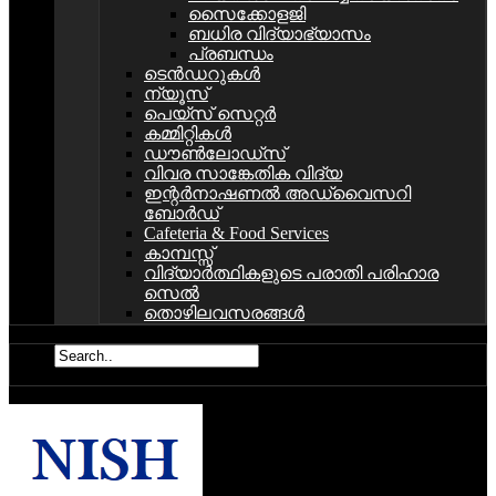
സൈക്കോളജി
ബധിര വിദ്യാഭ്യാസം
പ്രബന്ധം
ടെൻഡറുകൾ
ന്യൂസ്
പെയ്സ് സെറ്റര്‍
കമ്മിറ്റികള്‍
ഡൗണ്‍ലോഡ്സ്
വിവര സാങ്കേതിക വിദ്യ
ഇന്റര്‍നാഷണല്‍ അഡ്വൈസറി
ബോര്‍ഡ്‌
Cafeteria & Food Services
കാമ്പസ്സ്
വിദ്യാര്‍ത്ഥികളുടെ പരാതി പരിഹാര
സെല്‍
തൊഴിലവസരങ്ങള്‍