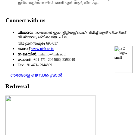
ഇന്‍വെസ്റ്റിഗേറ്റേഴ്‌സ്‌ : രാജി എന്‍. ആര്‍, നീന എം.
Connect with us
വിലാസം
: നാഷണല്‍ ഇന്‍സ്റ്റിറ്റിയൂട്ട്‌ ഓഫ് സ്‌പീച്ച്‌ ആന്റ് ഹിയറിങ്ങ്‌,
നിഷ്‌റോഡ്‌, ശ്രീകാര്യം പി.ഒ,
തിരുവനന്തപുരം 695 017
സൈറ്റ്‌
:
www.nish.ac.in
ഇ-മെയില്‍
: nishinfo@nish.ac.in
ഫോണ്‍:
+91-471- 2944666, 2596919
Fax
: +91-471- 2944699
ഞങ്ങളെ ബന്ധപ്പെടാന്‍
Redressal