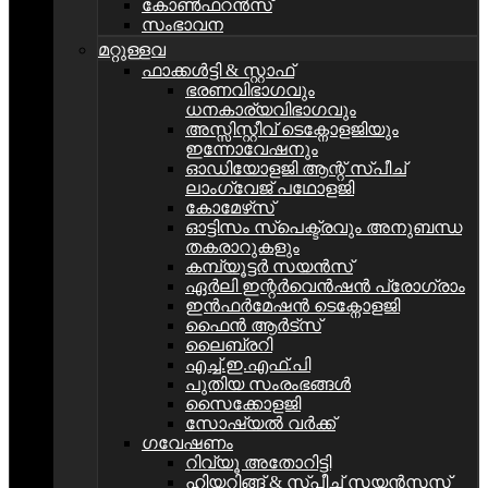
കോൺഫറൻസ്
സംഭാവന
മറ്റുള്ളവ
ഫാക്കൾട്ടി & സ്റ്റാഫ്
ഭരണവിഭാഗവും
ധനകാര്യവിഭാഗവും
അസ്സിസ്റ്റീവ് ടെക്നോളജിയും
ഇന്നോവേഷനും
ഓഡിയോളജി ആന്റ് സ്പീച്
ലാംഗ്വേജ് പഥോളജി
കോമേഴ്‌സ്
ഓട്ടിസം സ്പെക്ട്രവും അനുബന്ധ
തകരാറുകളും
കമ്പ്യൂട്ടര്‍ സയന്‍സ്
ഏർലി ഇന്റർവെൻഷൻ പ്രോഗ്രാം
ഇൻഫർമേഷൻ ടെക്നോളജി
ഫൈൻ ആർട്സ്
ലൈബ്രറി
എച്ച്.ഇ.എഫ്.പി
പുതിയ സംരംഭങ്ങൾ
സൈക്കോളജി
സോഷ്യല്‍ വര്‍ക്ക്
ഗവേഷണം
റിവ്യൂ അതോറിട്ടി
ഹിയറിങ്ങ് & സ്പീച്ച് സയൻസസ്