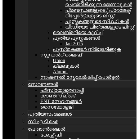
ചെയ്തിരിക്കുന്ന ജേണലുകൾ
പ്രബന്ധങ്ങളുടെ / പ്രോജക്ട്
റിപ്പോര്‍ട്ട്കളുടെ ലിസ്റ്റ്
പുസ്തകങ്ങളുടെ സി.ഡി.കള്‍
വീഡിയോ ചിത്രങ്ങളുടെ ലിസ്റ്റ്
ലൈബ്രറിയെ കുറിച്ച്
പുതിയ പുസ്തകങ്ങള്‍
Jan 2015
പുസ്‌തകങ്ങൾ നിർദ്ദേശിക്കുക
സ്ടുഡന്‍റ്‌ ലൈഫ്
Union
ക്ലബുകള്‍
Alumni
നാഷണൽ സ്കോലർഷിപ്പ് പോർട്ടൽ
സേവനങ്ങൾ
ഫിസിയോതെറാപ്പി
കൗൺസിലിങ്ങ്
ENT സേവനങ്ങൾ
സൈക്കോളജി
പുതിയസംരഭങ്ങൾ
സി എ ടി ഐ
പേ ഓൺലൈൻ
കോഴ്സ് ഫീ