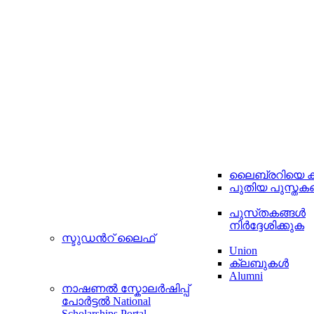
ലൈബ്രറിയെ കുറ
പുതിയ പുസ്തകങ്
പുസ്‌തകങ്ങൾ
നിർദ്ദേശിക്കുക
സ്ടുഡന്‍റ്‌ ലൈഫ്
Union
ക്ലബുകള്‍
Alumni
നാഷണൽ സ്കോലർഷിപ്പ്
പോർട്ടൽ
National
Scholarships Portal