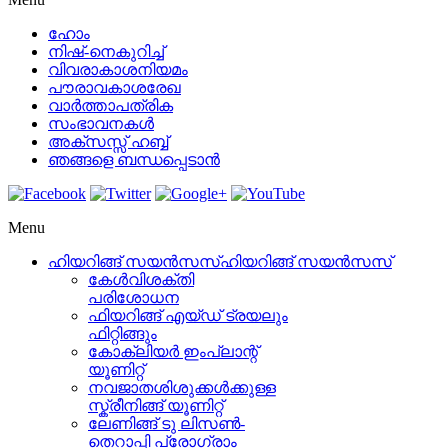
ഹോം
നിഷ്-നെകുറിച്ച്
വിവരാകാശനിയമം
പൗരാവകാശരേഖ
വാർത്താപത്രിക
സംഭാവനകൾ
അക്സസ്സ് ഹബ്ബ്
ഞങ്ങളെ ബന്ധപ്പെടാൻ
Menu
ഹിയറിങ്ങ് സയൻസസ്
ഹിയറിങ്ങ് സയൻസസ്
കേള്‍വിശക്തി
പരിശോധന
ഫിയറിങ്ങ് എയ്ഡ് ട്രയലും
ഫിറ്റിങ്ങും
കോക്ലിയർ ഇംപ്ലാന്റ്
യൂണിറ്റ്
നവജാതശിശുക്കൾക്കുള്ള
സ്ക്രീനിങ്ങ് യൂണിറ്റ്
ലേണിങ്ങ് ടു ലിസൺ-
തെറാപ്പി പ്രോഗ്രാം