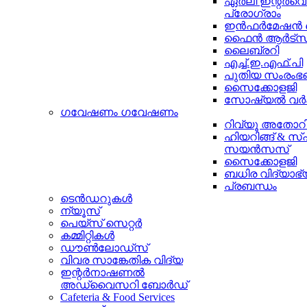
ഏർലി ഇന്റർ
പ്രോഗ്രാം
ഇൻഫർമേഷൻ ടെ
ഫൈൻ ആർട്സ
ലൈബ്രറി
എച്ച്.ഇ.എഫ്.പി
പുതിയ സംരംഭ
സൈക്കോളജി
സോഷ്യല്‍ വര്‍ക
ഗവേഷണം
ഗവേഷണം
റിവ്യൂ അതോറിട്
ഹിയറിങ്ങ് & സ്പീ
സയൻസസ്
സൈക്കോളജി
ബധിര വിദ്യാഭ
പ്രബന്ധം
ടെൻഡറുകൾ
ന്യൂസ്
പെയ്സ് സെറ്റര്‍
കമ്മിറ്റികള്‍
ഡൗണ്‍ലോഡ്സ്
വിവര സാങ്കേതിക വിദ്യ
ഇന്റര്‍നാഷണല്‍
അഡ്വൈസറി ബോര്‍ഡ്‌
Cafeteria & Food Services