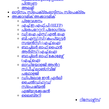
പിന്തുണ
ആലമ്നി
ഓട്ടിസം സ്‌പെക്‌ട്രം
ഓട്ടിസം സ്‌പെക്‌ട്രം
അക്കാദമിക്
അക്കാദമിക്
പ്രവേശനം
എച്ച്.ഇ.എഫ്.പി (HEFP)
പ്രെപറേറ്ററി പ്രോഗ്രാം
ഡി ഐ എസ് എൽ ഐ
ബി.എസ്സ്.സി (കംപ്യൂട്ടർ
സയൻസ്) (എച്ച്.ഐ)
ബാച്ച്ലർ ഓഫ് ഫൈൻ
ആർട്സ് (എച്ച്.ഐ)
ബാച്ച്ലർ ഓഫ് കോമേഴ്സ്
(എച്ച്.ഐ)
ഓഡിയോളജി ആന്‍റ
സ്പീച്ച് ലാങ്ഗ്വിജ്
പഥോളജി
ഡിപ്ലോമ ഇൻ ഏര്‍ലി
ചൈൽഡ്ഹുഡ്
സ്പെഷ്യൽ
ഏജ്യുക്കേഷൻ
ലൈബ്രറി
റിസോഴ്സ്സ്