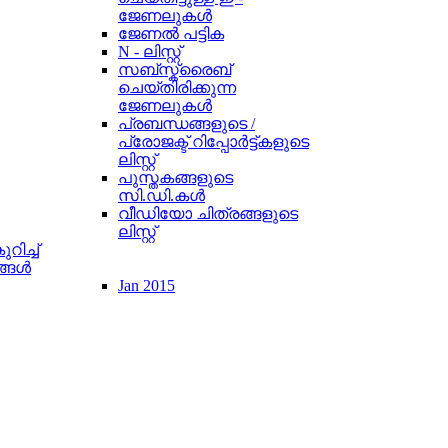
ജേണലുകള്‍
ജേണൽ പട്ടിക
N - ലിസ്റ്റ്
സബ്സ്ക്രൈബ്
ചെയ്തിരിക്കുന്ന
ജേണലുകൾ
പ്രബന്ധങ്ങളുടെ /
പ്രോജക്ട് റിപ്പോര്‍ട്ട്കളുടെ
ലിസ്റ്റ്
പുസ്തകങ്ങളുടെ
സി.ഡി.കള്‍
വീഡിയോ ചിത്രങ്ങളുടെ
ലിസ്റ്റ്
ിച്ച്
ങള്‍
Jan 2015