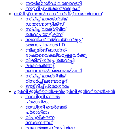
ഇയർമോൾഡ് ലബോറട്ടറി
ഔട്ട് റീച്ച് പ്രോഗ്രാമുകൾ
സ്പീച്ച് സയൻസസ്
സ്പീച്ച് സയൻസസ്
സ്പീച്ച് ലാങ്ങ്ഗ്വിജ്
ഡയഗ്നോസ്റ്റിക്സ്
സ്പീച്ച് ലാങ്ഗ്വിജ്
തെറാപ്യൂട്ടിക്സ്
ലേണിംഗ് ബ്രിഡ്ജ് : ഗ്രൂപ്പ്‌
തെറാപ്പി ഫോർ LD
ബ്ലൂമിങ്ങ് ബഡ്സ്-
ഭാഷാവൈകല്യമുള്ളവർക്കു
വിക്കിന് ഗ്രൂപ്പ് തെറാപ്പി
രക്ഷാകർത്തൃ
ബോധവൽക്കരണപരിപാടി
സ്പീച്ച് ലാങ്ഗ്വിജ്
റിസർച്ച് ലബോറട്ടറി
ഔട്ട് റീച്ച് പ്രോഗ്രാം
ഏ൪ലി ഇന്റർവെൻഷൻ
ഏര്‍ലി ഇന്‍റർവെൻഷൻ
ഓഡിറ്ററി ഓറൽ
പ്രോഗ്രാം
ഓഡിറ്ററി വെർബൽ
പ്രോഗ്രാം
വിപുലീകരണ
സേവനങ്ങള്‍
രക്ഷാർത്തൃഗ്രൂപ്പിന്‍റെ