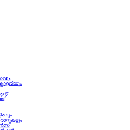
ഗവും
ക്നോളജിയും
ം
്റ്
ജ്
ട്രവും
ാറുകളും
ന്‍സ്