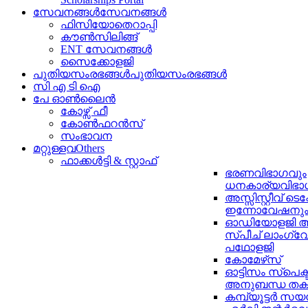
സേവനങ്ങൾ
സേവനങ്ങൾ
ഫിസിയോതെറാപ്പി
കൗൺസിലിങ്ങ്
ENT സേവനങ്ങൾ
സൈക്കോളജി
പുതിയസംരഭങ്ങൾ
പുതിയസംരഭങ്ങൾ
സി എ ടി ഐ
പേ ഓൺലൈൻ
കോഴ്സ് ഫീ
കോൺഫറൻസ്
സംഭാവന
മറ്റുള്ളവ
Others
ഫാക്കൾട്ടി & സ്റ്റാഫ്
ഭരണവിഭാഗവും
ധനകാര്യവിഭാ
അസ്സിസ്റ്റീവ് ടെ
ഇന്നോവേഷനു
ഓഡിയോളജി ആന
സ്പീച് ലാംഗ്വേ
പഥോളജി
കോമേഴ്‌സ്
ഓട്ടിസം സ്പെക്
അനുബന്ധ തകര
കമ്പ്യൂട്ടര്‍ സയ