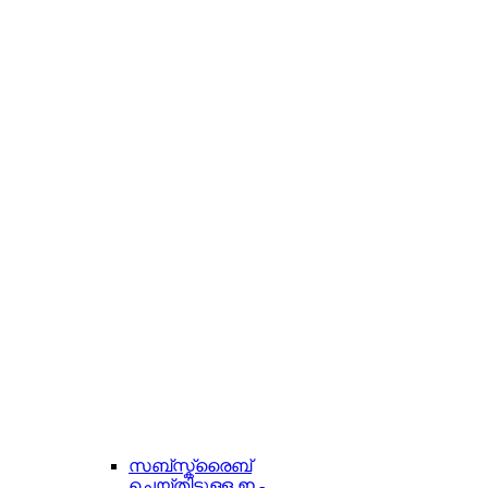
സബ്സ്ക്രൈബ്
ചെയ്തിട്ടുള്ള ഇ -