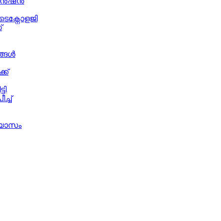
വെൻഷൻ
ക്നോളജി
്
ങ്ങൾ
്ക്
ടി
ച്ച്
്യാസം