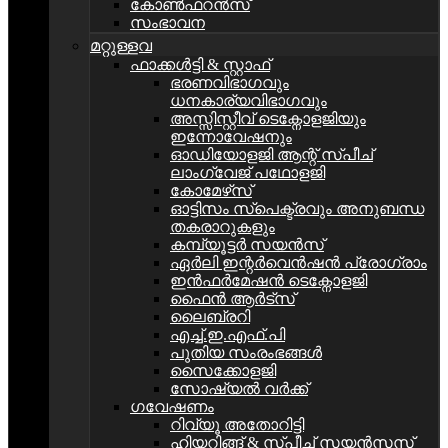
കോൺഫറൻസ്
സംഭാവന
മറ്റുള്ളവ
ഫാക്കൾട്ടി & സ്റ്റാഫ്
ഭരണവിഭാഗവും
ധനകാര്യവിഭാഗവും
അസ്സിസ്റ്റീവ് ടെക്നോളജിയും
ഇന്നോവേഷനും
ഓഡിയോളജി ആന്റ് സ്പീച്
ലാംഗ്വേജ് പഥോളജി
കോമേഴ്‌സ്
ഓട്ടിസം സ്പെക്ട്രവും അനുബന്ധ
തകരാറുകളും
കമ്പ്യൂട്ടര്‍ സയന്‍സ്
ഏർലി ഇന്റർവെൻഷൻ പ്രോഗ്രാം
ഇൻഫർമേഷൻ ടെക്നോളജി
ഫൈൻ ആർട്സ്
ലൈബ്രറി
എച്ച്.ഇ.എഫ്.പി
പുതിയ സംരംഭങ്ങൾ
സൈക്കോളജി
സോഷ്യല്‍ വര്‍ക്ക്
ഗവേഷണം
റിവ്യൂ അതോറിട്ടി
ഹിയറിങ്ങ് & സ്പീച്ച് സയൻസസ്