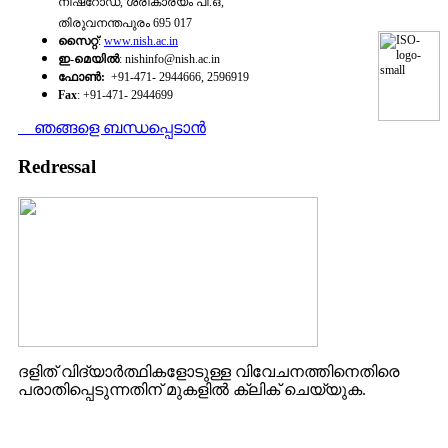
നിഷ്‌റോഡ്‌, ശ്രീകാര്യം പി.ഒ,
തിരുവനന്തപുരം 695 017
സൈറ്റ്‌
:
www.nish.ac.in
ഇ-മെയില്‍
: nishinfo@nish.ac.in
ഫോണ്‍:
+91-471- 2944666, 2596919
Fax
: +91-471- 2944699
ഞങ്ങളെ ബന്ധപ്പെടാന്‍
Redressal
ദളിത് വിദ്യാർത്ഥികളോടുള്ള വിവേചനത്തിനെതിരെ
പരാതിപ്പെടുന്നതിന് മുകളിൽ ക്ലിക് ചെയ്യുക.