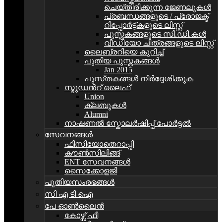
ചെയ്തിരിക്കുന്ന ജേണലുകൾ
പ്രബന്ധങ്ങളുടെ / പ്രോജക്ട്
റിപ്പോര്‍ട്ട്കളുടെ ലിസ്റ്റ്
പുസ്തകങ്ങളുടെ സി.ഡി.കള്‍
വീഡിയോ ചിത്രങ്ങളുടെ ലിസ്റ്റ്
ലൈബ്രറിയെ കുറിച്ച്
പുതിയ പുസ്തകങ്ങള്‍
Jan 2015
പുസ്‌തകങ്ങൾ നിർദ്ദേശിക്കുക
സ്ടുഡന്‍റ്‌ ലൈഫ്
Union
ക്ലബുകള്‍
Alumni
നാഷണൽ സ്കോലർഷിപ്പ് പോർട്ടൽ
സേവനങ്ങൾ
ഫിസിയോതെറാപ്പി
കൗൺസിലിങ്ങ്
ENT സേവനങ്ങൾ
സൈക്കോളജി
പുതിയസംരഭങ്ങൾ
സി എ ടി ഐ
പേ ഓൺലൈൻ
കോഴ്സ് ഫീ