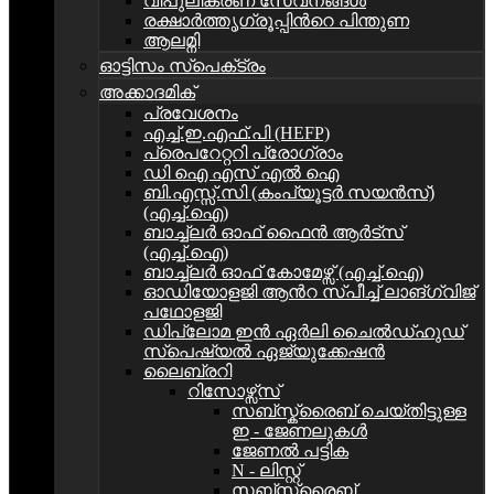
വിപുലീകരണ സേവനങ്ങള്‍
രക്ഷാർത്തൃഗ്രൂപ്പിന്‍റെ പിന്തുണ
ആലമ്നി
ഓട്ടിസം സ്‌പെക്‌ട്രം
അക്കാദമിക്
പ്രവേശനം
എച്ച്.ഇ.എഫ്.പി (HEFP)
പ്രെപറേറ്ററി പ്രോഗ്രാം
ഡി ഐ എസ് എൽ ഐ
ബി.എസ്സ്.സി (കംപ്യൂട്ടർ സയൻസ്)
(എച്ച്.ഐ)
ബാച്ച്ലർ ഓഫ് ഫൈൻ ആർട്സ്
(എച്ച്.ഐ)
ബാച്ച്ലർ ഓഫ് കോമേഴ്സ് (എച്ച്.ഐ)
ഓഡിയോളജി ആന്‍റ സ്പീച്ച് ലാങ്ഗ്വിജ്
പഥോളജി
ഡിപ്ലോമ ഇൻ ഏര്‍ലി ചൈൽഡ്ഹുഡ്
സ്പെഷ്യൽ ഏജ്യുക്കേഷൻ
ലൈബ്രറി
റിസോഴ്സ്സ്
സബ്സ്ക്രൈബ് ചെയ്തിട്ടുള്ള
ഇ - ജേണലുകള്‍
ജേണൽ പട്ടിക
N - ലിസ്റ്റ്
സബ്സ്ക്രൈബ്