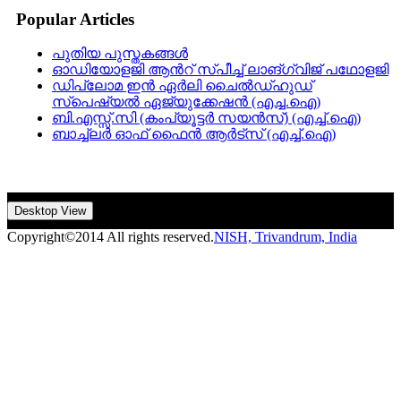
Popular Articles
പുതിയ പുസ്തകങ്ങൾ
ഓഡിയോളജി ആന്‍റ്‌ സ്പീച്ച് ലാങ്ഗ്വിജ് പഥോളജി
ഡിപ്ലോമ ഇന്‍ ഏര്‍ലി ചൈൽഡ്ഹുഡ്
സ്പെഷ്യൽ ഏജ്യുക്കേഷന്‍ (എച്ച.ഐ)
ബി.എസ്സ്.സി (കംപ്യൂട്ടർ സയൻസ്) (എച്ച്.ഐ)
ബാച്ച്ലർ ഓഫ് ഫൈന്‍ ആർട്സ് (എച്ച്.ഐ)
Desktop View
Copyright©2014 All rights reserved.
NISH, Trivandrum, India