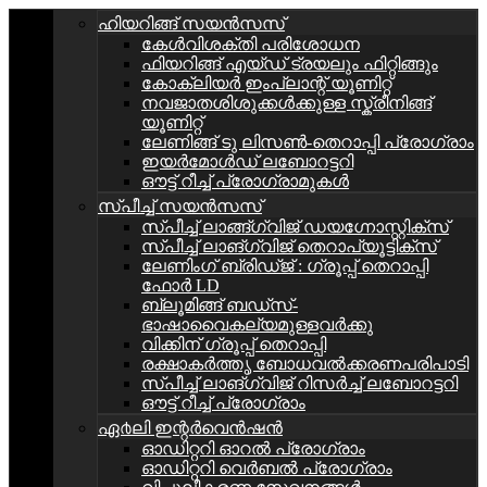
ഹിയറിങ്ങ് സയൻസസ്
കേള്‍വിശക്തി പരിശോധന
ഫിയറിങ്ങ് എയ്ഡ് ട്രയലും ഫിറ്റിങ്ങും
കോക്ലിയർ ഇംപ്ലാന്റ് യൂണിറ്റ്
നവജാതശിശുക്കൾക്കുള്ള സ്ക്രീനിങ്ങ്
യൂണിറ്റ്
ലേണിങ്ങ് ടു ലിസൺ-തെറാപ്പി പ്രോഗ്രാം
ഇയർമോൾഡ് ലബോറട്ടറി
ഔട്ട് റീച്ച് പ്രോഗ്രാമുകൾ
സ്പീച്ച് സയൻസസ്
സ്പീച്ച് ലാങ്ങ്ഗ്വിജ് ഡയഗ്നോസ്റ്റിക്സ്
സ്പീച്ച് ലാങ്ഗ്വിജ് തെറാപ്യൂട്ടിക്സ്
ലേണിംഗ് ബ്രിഡ്ജ് : ഗ്രൂപ്പ്‌ തെറാപ്പി
ഫോർ LD
ബ്ലൂമിങ്ങ് ബഡ്സ്-
ഭാഷാവൈകല്യമുള്ളവർക്കു
വിക്കിന് ഗ്രൂപ്പ് തെറാപ്പി
രക്ഷാകർത്തൃ ബോധവൽക്കരണപരിപാടി
സ്പീച്ച് ലാങ്ഗ്വിജ് റിസർച്ച് ലബോറട്ടറി
ഔട്ട് റീച്ച് പ്രോഗ്രാം
ഏ൪ലി ഇന്റർവെൻഷൻ
ഓഡിറ്ററി ഓറൽ പ്രോഗ്രാം
ഓഡിറ്ററി വെർബൽ പ്രോഗ്രാം