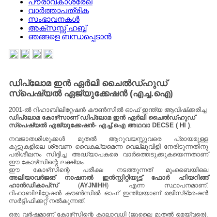
പൗരാവകാശരേഖ
വാർത്താപത്രിക
സംഭാവനകൾ
അക്സസ്സ് ഹബ്ബ്
ഞങ്ങളെ ബന്ധപ്പെടാൻ
ഡിപ്ലോമ ഇന്‍ ഏര്‍ലി ചൈൽഡ്ഹുഡ്
സ്പെഷ്യൽ ഏജ്യുക്കേഷന്‍ (എച്ച.ഐ)
2001-ല്‍ റിഹാബിലിറ്റേഷന്‍ കൗണ്‍സില്‍ ഓഫ്‌ ഇന്ത്യ ആവിഷ്‌ക്കരിച്ച
ഡിപ്ലോമ കോഴ്‌സാണ്‌ ഡിപ്ലോമ ഇന്‍ ഏര്‍ലി ചൈല്‍ഡ്‌ഹുഡ്‌
സ്‌പെഷ്യല്‍ എജ്യുക്കേഷന്‍- എച്ച്‌.ഐ അഥവാ DECSE ( HI )
.
നവജാതശിശുക്കള്‍ മുതല്‍ ആറുവയസ്സുവരെ പ്രായമുള്ള
കുട്ടുകളിലെ ശ്രവണ വൈകല്യമെന്ന വെല്ലുവിളി നേരിടുന്നതിനു
പരിശീലനം സിദ്ദിച്ച അദ്ധ്യാപകരെ വാര്‍ത്തെടുക്കുകയെന്നതാണ്‌
ഈ കോഴ്‌സിന്റെ ലക്ഷ്യം.
ഈ കോഴ്‌സിന്റെ പരീക്ഷ നടത്തുന്നത്‌ മുംബൈയിലെ
അലിയാവര്‍ജങ്‌ നാഷനല്‍ ഇന്‍സ്റ്റിറ്റിയൂട്ട്‌ ഫോര്‍ ഹിയറിങ്ങ്‌
ഹാന്‍ഡികാപ്‌സ്‌
(
AYJNIHH
) എന്ന സ്ഥാപനമാണ്‌.
റിഹാബിലിറ്റേഷന്‍ കൗണ്‍സില്‍ ഓഫ്‌ ഇന്ത്യയാണ്‌ രജിസ്‌ട്രേഷന്‍
സര്‍ട്ടിഫിക്കറ്റ്‌ നല്‍കുന്നത്‌.
ഒരു വര്‍ഷമാണ്‌ കോഴ്‌സിന്റെ കാലാവധി (ജൂലൈ മുതല്‍ മെയ്‌വരെ).