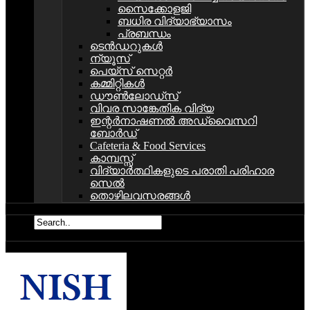
സൈക്കോളജി
ബധിര വിദ്യാഭ്യാസം
പ്രബന്ധം
ടെൻഡറുകൾ
ന്യൂസ്
പെയ്സ് സെറ്റര്‍
കമ്മിറ്റികള്‍
ഡൗണ്‍ലോഡ്സ്
വിവര സാങ്കേതിക വിദ്യ
ഇന്റര്‍നാഷണല്‍ അഡ്വൈസറി
ബോര്‍ഡ്‌
Cafeteria & Food Services
കാമ്പസ്സ്
വിദ്യാര്‍ത്ഥികളുടെ പരാതി പരിഹാര
സെല്‍
തൊഴിലവസരങ്ങള്‍