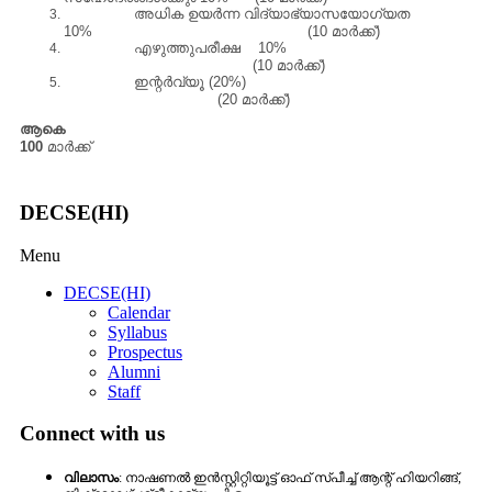
അധിക ഉയര്‍ന്ന വിദ്യാഭ്യാസയോഗ്യത
10% (10 മാര്‍ക്ക്‌)
എഴുത്തുപരീക്ഷ 10%
(10 മാര്‍ക്ക്‌)
ഇന്റര്‍വ്യൂ (20%)
(20 മാര്‍ക്ക്‌)
ആക
100
മാര്‍ക്ക്‌
DECSE(HI)
Menu
DECSE(HI)
Calendar
Syllabus
Prospectus
Alumni
Staff
Connect with us
വിലാസം
: നാഷണല്‍ ഇന്‍സ്റ്റിറ്റിയൂട്ട്‌ ഓഫ് സ്‌പീച്ച്‌ ആന്റ് ഹിയറിങ്ങ്‌,