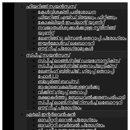
ഹിയറിങ്ങ് സയൻസസ്
കേള്‍വിശക്തി പരിശോധന
ഫിയറിങ്ങ് എയ്ഡ് ട്രയലും ഫിറ്റിങ്ങും
കോക്ലിയർ ഇംപ്ലാന്റ് യൂണിറ്റ്
നവജാതശിശുക്കൾക്കുള്ള സ്ക്രീനിങ്ങ്
യൂണിറ്റ്
ലേണിങ്ങ് ടു ലിസൺ-തെറാപ്പി പ്രോഗ്രാം
ഇയർമോൾഡ് ലബോറട്ടറി
ഔട്ട് റീച്ച് പ്രോഗ്രാമുകൾ
സ്പീച്ച് സയൻസസ്
സ്പീച്ച് ലാങ്ങ്ഗ്വിജ് ഡയഗ്നോസ്റ്റിക്സ്
സ്പീച്ച് ലാങ്ഗ്വിജ് തെറാപ്യൂട്ടിക്സ്
ലേണിംഗ് ബ്രിഡ്ജ് : ഗ്രൂപ്പ്‌ തെറാപ്പി
ഫോർ LD
ബ്ലൂമിങ്ങ് ബഡ്സ്-
ഭാഷാവൈകല്യമുള്ളവർക്കു
വിക്കിന് ഗ്രൂപ്പ് തെറാപ്പി
രക്ഷാകർത്തൃ ബോധവൽക്കരണപരിപാടി
സ്പീച്ച് ലാങ്ഗ്വിജ് റിസർച്ച് ലബോറട്ടറി
ഔട്ട് റീച്ച് പ്രോഗ്രാം
ഏ൪ലി ഇന്റർവെൻഷൻ
ഓഡിറ്ററി ഓറൽ പ്രോഗ്രാം
ഓഡിറ്ററി വെർബൽ പ്രോഗ്രാം