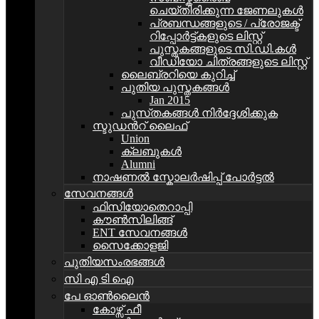
ചെയ്തിരിക്കുന്ന ജേണലുകൾ
പ്രബന്ധങ്ങളുടെ / പ്രോജക്ട്
റിപ്പോര്‍ട്ട്കളുടെ ലിസ്റ്റ്
പുസ്തകങ്ങളുടെ സി.ഡി.കള്‍
വീഡിയോ ചിത്രങ്ങളുടെ ലിസ്റ്റ്
ലൈബ്രറിയെ കുറിച്ച്
പുതിയ പുസ്തകങ്ങള്‍
Jan 2015
പുസ്‌തകങ്ങൾ നിർദ്ദേശിക്കുക
സ്ടുഡന്‍റ്‌ ലൈഫ്
Union
ക്ലബുകള്‍
Alumni
നാഷണൽ സ്കോലർഷിപ്പ് പോർട്ടൽ
സേവനങ്ങൾ
ഫിസിയോതെറാപ്പി
കൗൺസിലിങ്ങ്
ENT സേവനങ്ങൾ
സൈക്കോളജി
പുതിയസംരഭങ്ങൾ
സി എ ടി ഐ
പേ ഓൺലൈൻ
കോഴ്സ് ഫീ