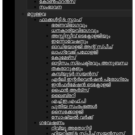
കോൺഫറൻസ്
സംഭാവന
മറ്റുള്ളവ
ഫാക്കൾട്ടി & സ്റ്റാഫ്
ഭരണവിഭാഗവും
ധനകാര്യവിഭാഗവും
അസ്സിസ്റ്റീവ് ടെക്നോളജിയും
ഇന്നോവേഷനും
ഓഡിയോളജി ആന്റ് സ്പീച്
ലാംഗ്വേജ് പഥോളജി
കോമേഴ്‌സ്
ഓട്ടിസം സ്പെക്ട്രവും അനുബന്ധ
തകരാറുകളും
കമ്പ്യൂട്ടര്‍ സയന്‍സ്
ഏർലി ഇന്റർവെൻഷൻ പ്രോഗ്രാം
ഇൻഫർമേഷൻ ടെക്നോളജി
ഫൈൻ ആർട്സ്
ലൈബ്രറി
എച്ച്.ഇ.എഫ്.പി
പുതിയ സംരംഭങ്ങൾ
സൈക്കോളജി
സോഷ്യല്‍ വര്‍ക്ക്
ഗവേഷണം
റിവ്യൂ അതോറിട്ടി
ഹിയറിങ്ങ് & സ്പീച്ച് സയൻസസ്