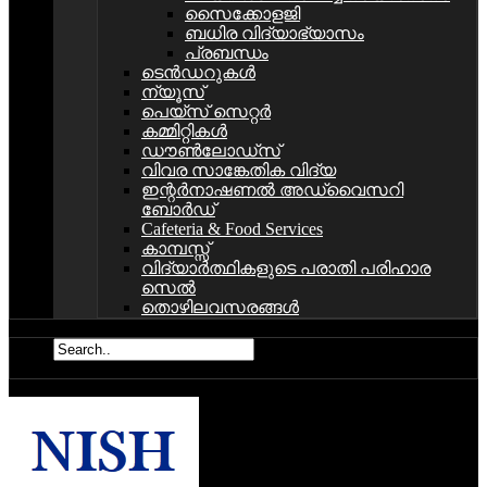
സൈക്കോളജി
ബധിര വിദ്യാഭ്യാസം
പ്രബന്ധം
ടെൻഡറുകൾ
ന്യൂസ്
പെയ്സ് സെറ്റര്‍
കമ്മിറ്റികള്‍
ഡൗണ്‍ലോഡ്സ്
വിവര സാങ്കേതിക വിദ്യ
ഇന്റര്‍നാഷണല്‍ അഡ്വൈസറി
ബോര്‍ഡ്‌
Cafeteria & Food Services
കാമ്പസ്സ്
വിദ്യാര്‍ത്ഥികളുടെ പരാതി പരിഹാര
സെല്‍
തൊഴിലവസരങ്ങള്‍