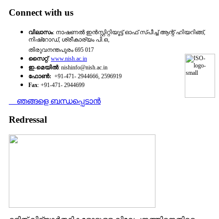
Connect with us
വിലാസം
: നാഷണല്‍ ഇന്‍സ്റ്റിറ്റിയൂട്ട്‌ ഓഫ് സ്‌പീച്ച്‌ ആന്റ് ഹിയറിങ്ങ്‌,
നിഷ്‌റോഡ്‌, ശ്രീകാര്യം പി.ഒ,
തിരുവനന്തപുരം 695 017
സൈറ്റ്‌
:
www.nish.ac.in
ഇ-മെയില്‍
: nishinfo@nish.ac.in
ഫോണ്‍:
+91-471- 2944666, 2596919
Fax
: +91-471- 2944699
ഞങ്ങളെ ബന്ധപ്പെടാന്‍
Redressal