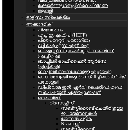
വിപുലീകരണ സേവനങ്ങള്‍
രക്ഷാർത്തൃഗ്രൂപ്പിന്‍റെ പിന്തുണ
ആലമ്നി
ഓട്ടിസം സ്‌പെക്‌ട്രം
അക്കാദമിക്
പ്രവേശനം
എച്ച്.ഇ.എഫ്.പി (HEFP)
പ്രെപറേറ്ററി പ്രോഗ്രാം
ഡി ഐ എസ് എൽ ഐ
ബി.എസ്സ്.സി (കംപ്യൂട്ടർ സയൻസ്)
(എച്ച്.ഐ)
ബാച്ച്ലർ ഓഫ് ഫൈൻ ആർട്സ്
(എച്ച്.ഐ)
ബാച്ച്ലർ ഓഫ് കോമേഴ്സ് (എച്ച്.ഐ)
ഓഡിയോളജി ആന്‍റ സ്പീച്ച് ലാങ്ഗ്വിജ്
പഥോളജി
ഡിപ്ലോമ ഇൻ ഏര്‍ലി ചൈൽഡ്ഹുഡ്
സ്പെഷ്യൽ ഏജ്യുക്കേഷൻ
ലൈബ്രറി
റിസോഴ്സ്സ്
സബ്സ്ക്രൈബ് ചെയ്തിട്ടുള്ള
ഇ - ജേണലുകള്‍
ജേണൽ പട്ടിക
N - ലിസ്റ്റ്
സബ്സ്ക്രൈബ്